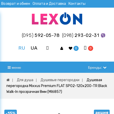
Возврат и обмен
Оплата и Доставка
Контакты
(095)
592-05-78
(098)
293-02-31
RU
UA
0
0
меню
Бренды:
Для душа
Душевые перегородки
Душевая
перегородка Mixxus Premium FLAT SP02-120x200-TR Black
Walk-In прозрачная 8мм (MI6857)
акция
-15%